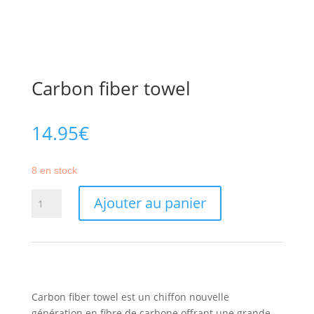
Carbon fiber towel
14.95
€
8 en stock
quantité
Ajouter au panier
de
Carbon
fiber
towel
Carbon fiber towel est un chiffon nouvelle
génération en fibre de carbone offrant une grande