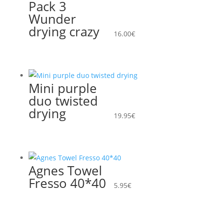
Pack 3
Wunder
drying crazy
16.00
€
Mini purple
duo twisted
drying
19.95
€
Agnes Towel
Fresso 40*40
5.95
€