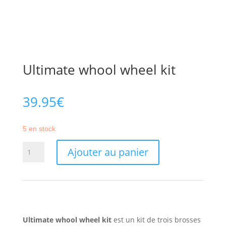
Ultimate whool wheel kit
39.95
€
5 en stock
quantité
Ajouter au panier
de
Ultimate
whool
wheel
kit
Ultimate whool wheel kit
est un kit de trois brosses