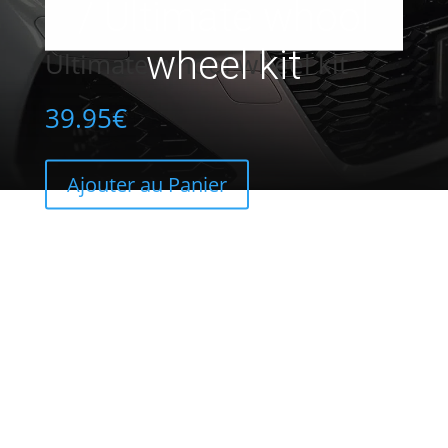
/ Ultimate whool
wheel kit
Ultimate whool wheel kit
39.95
€
Ajouter au Panier