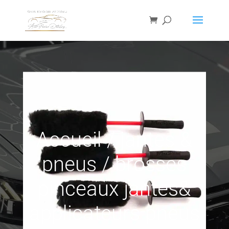
Accueil
/
jantes &
pneus
/
brosses
pinceaux jantes&
applicateurs pneus