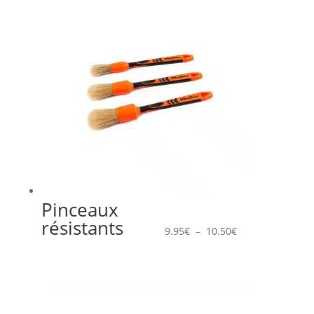
Pinceaux
Plage
résistants
de
9.95
€
–
10.50
€
prix :
9.95€
à
10.50€