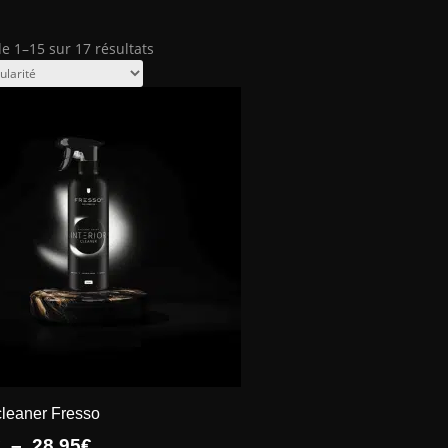
Trié
de 1–15 sur 17 résultats
par
popularité
 cleaner Fresso
Plage
€
–
28.95
€