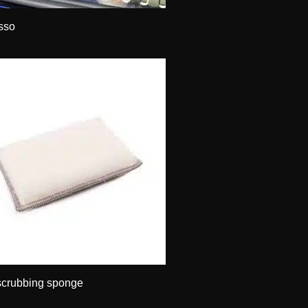
sso
€
 scrubbing sponge