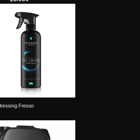
de
prix :
12.95€
à
28.95€
 dressing Fresso
€