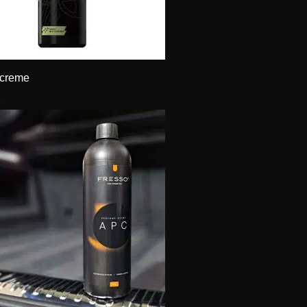
 creme
€