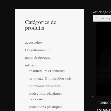
Affichage 
Catégories de
produits
accessoires
Decontamination
gants & éponges
intérieur
destructeurs et senteurs
nettoyage & protection cuir
nettoyants universels
protections plastiques
éxtérieurs
Interior
protections plastiques
12.95