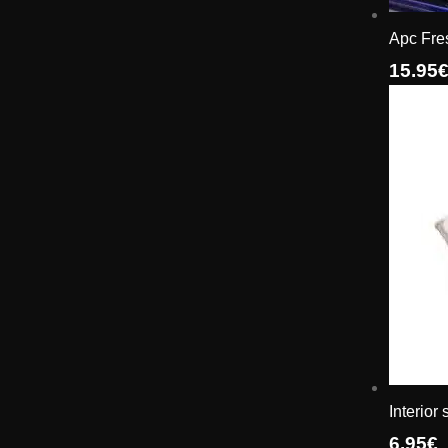
Apc Fre
15.95
Interior
6.95
€