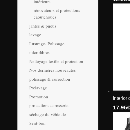
intérieurs
rénovateurs et protections
caoutchoucs
jantes & pneus
lavage
Lustrage- Polissage
microfibres
Nettoyage textile et protection
Nos dernières nouveautés
polissage & correction
Prelavage
Promotion
Interior
protections carosserie
17.95
séchage du véhicule
Sent-bon