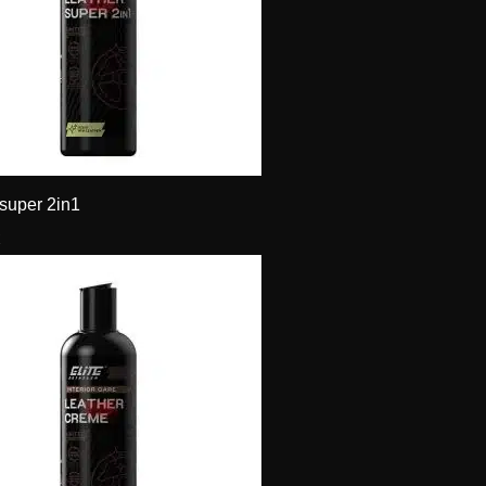
 super 2in1
€