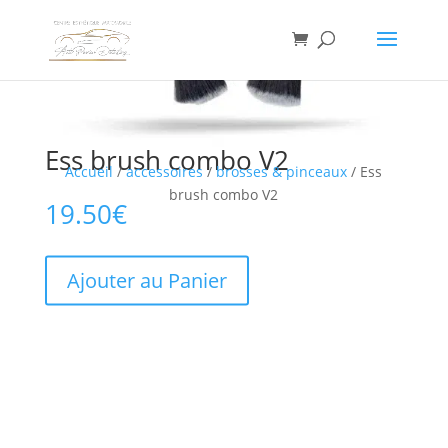
Ess brush combo V2
Accueil
/
accessoires
/
brosses & pinceaux
/ Ess
brush combo V2
19.50
€
Ajouter au Panier