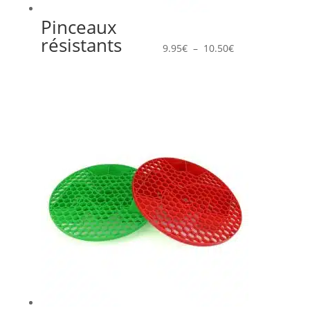
Pinceaux
Plage
résistants
de
9.95
€
–
10.50
€
prix :
9.95€
à
10.50€