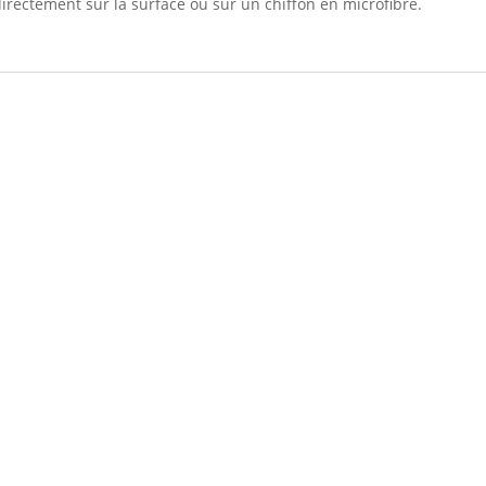
irectement sur la surface ou sur un chiffon en microfibre.