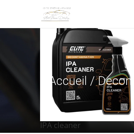
Accueil
/
Decon
IPA cleaner