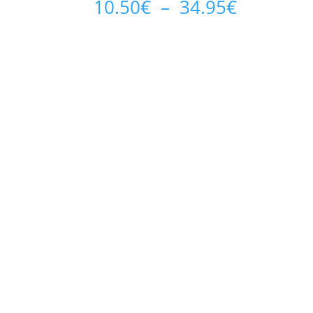
Plage
10.50
€
–
34.95
€
de
prix :
10.50€
à
34.95€