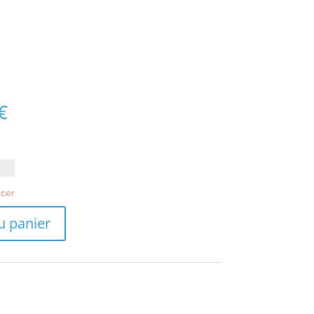
Plage
€
de
prix :
10.50€
à
34.95€
acer
u panier