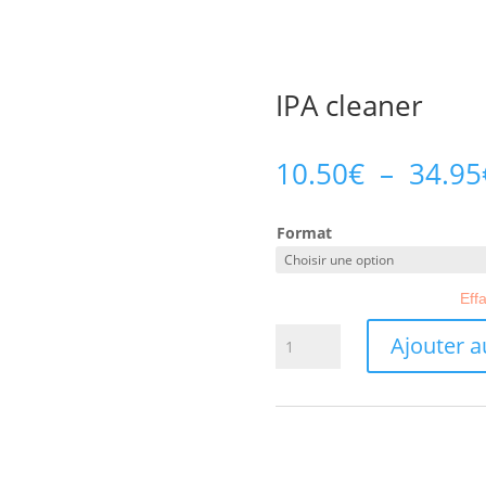
IPA cleaner
10.50
€
–
34.95
Format
Eff
quantité
Ajouter a
de
IPA
cleaner