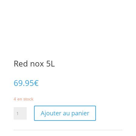
Red nox 5L
69.95
€
4 en stock
quantité
Ajouter au panier
de
Red
nox