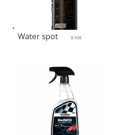
Water spot
8.50
€