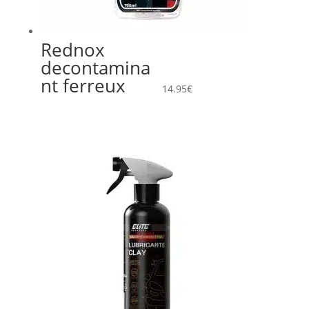
Rednox
decontamina
nt ferreux
14.95
€