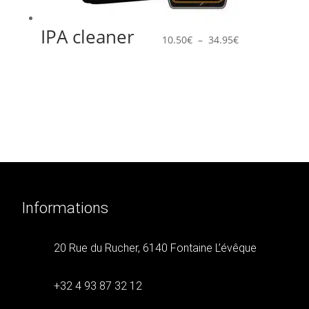
IPA cleaner
Plage
10.50
€
–
34.95
€
de
prix :
10.50€
à
34.95€
Informations
20 Rue du Rucher, 6140 Fontaine L’évêque
+32 4 93 87 32 12