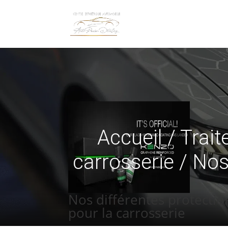
Accueil
/
Trai
carrosserie
/ Nos 
Nos différentes protectio
pour la carrosserie