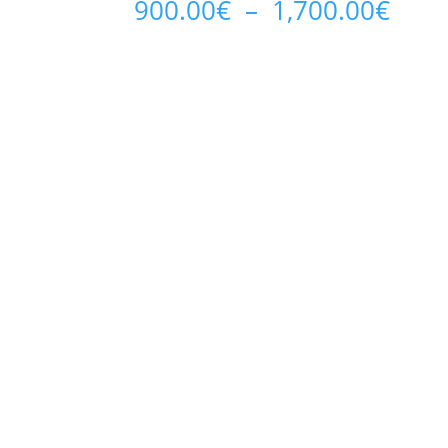
Plag
900.00
€
–
1,700.00
€
de
prix 
900.
à
1,70