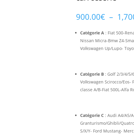
900.00
€
–
1,70
Catégorie A
: Fiat 500-Re
Nissan Micra-Bmw Z4-Smar
Volkswagen Up/Lupo- Toyot
Catégorie B
: Golf 2/3/4/5
Volkswagen Scirocco/Eos- 
classe A/B-Fiat 500L-Alfa 
Catégorie C
: Audi A4/A5/A
Granturismo/Ghibli/Quatro
S/X/Y- Ford Mustang- Merc