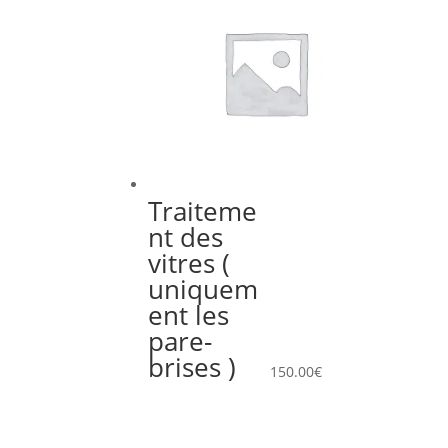
Traiteme
nt des
vitres (
uniquem
ent les
pare-
brises )
150.00
€