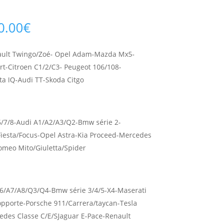
Plage
0.00
€
de
prix :
nault Twingo/Zoé- Opel Adam-Mazda Mx5-
900.00€
t-Citroen C1/2/C3- Peugeot 106/108-
à
1,700.00€
a IQ-Audi TT-Skoda Citgo
/6/7/8-Audi A1/A2/A3/Q2-Bmw série 2-
Fiesta/Focus-Opel Astra-Kia Proceed-Mercedes
Romeo Mito/Giuletta/Spider
6/A7/A8/Q3/Q4-Bmw série 3/4/5-X4-Maserati
pporte-Porsche 911/Carrera/taycan-Tesla
edes Classe C/E/SJaguar E-Pace-Renault