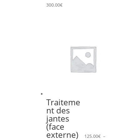
Plage
300.00
€
de
prix :
225.00€
à
300.00€
Traiteme
nt des
jantes
(face
externe)
125.00
€
–