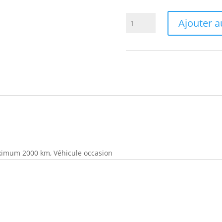
quantité
Ajouter a
de
Nos
différentes
protections
pour
la
carrosserie
ximum 2000 km, Véhicule occasion