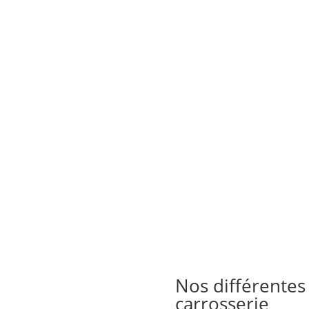
e
:
00€
0.00€
Nos différentes
carrosserie