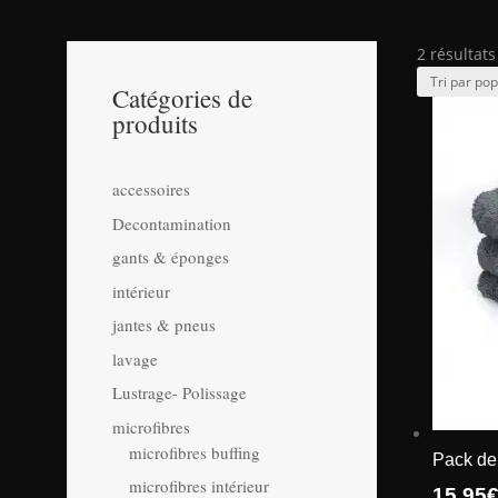
2 résultats
Catégories de
produits
accessoires
Decontamination
gants & éponges
intérieur
jantes & pneus
lavage
Lustrage- Polissage
microfibres
microfibres buffing
Pack de
microfibres intérieur
15.95