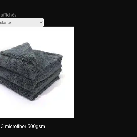
Trié
 affichés
par
popularité
 3 microfiber 500gsm
€