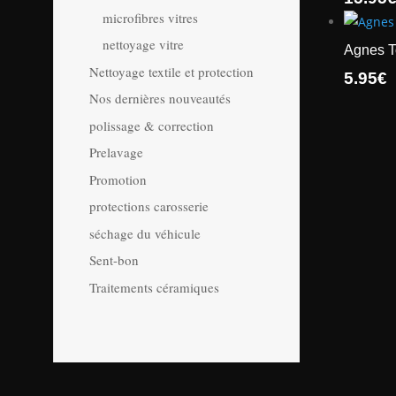
microfibres vitres
nettoyage vitre
Agnes T
Nettoyage textile et protection
5.95
€
Nos dernières nouveautés
polissage & correction
Prelavage
Promotion
protections carosserie
séchage du véhicule
Sent-bon
Traitements céramiques