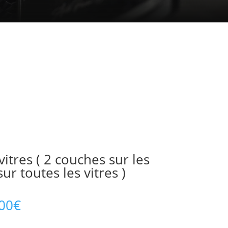
itres ( 2 couches sur les
ur toutes les vitres )
Plage
00
€
de
prix :