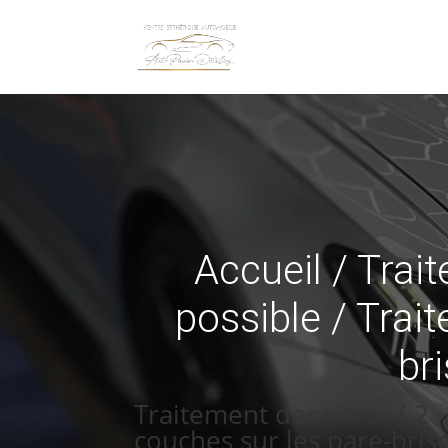
Accueil
/
Trai
possible
/ Trait
bri
Traitement des vitres ( 2
couches sur les pare-bris