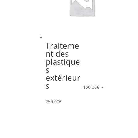
Traiteme
nt des
plastique
s
extérieur
s
150.00
€
–
Plage
250.00
€
de
prix :
150.00€
à