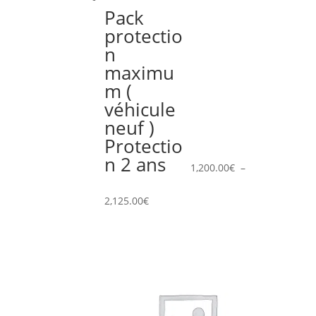
Pack
protectio
n
maximu
m (
véhicule
neuf )
Protectio
n 2 ans
1,200.00
€
–
Plage
2,125.00
€
de
prix :
1,200.00€
à
2,125.00€