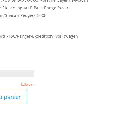
7/Q8-Bmw X5/X6/X7-Porsche Cayenne/Macan-
 Stelvio-Jaguar F-Pace-Range Rover-
an/Sharan-Peugeot 5008
rd F150/Ranger/Expedition- Volkswagen
Effacer
u panier