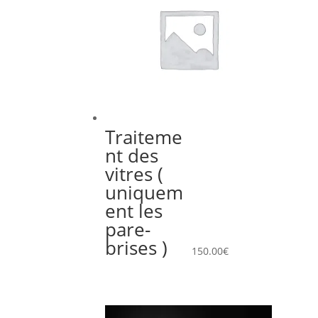
250.00€
Traiteme
nt des
vitres (
uniquem
ent les
pare-
brises )
150.00
€