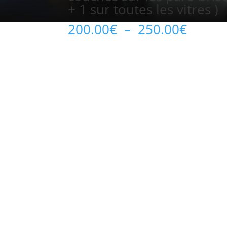
+ 1 sur toutes les vitres )
Plage
200.00
€
–
250.00
€
de
prix :
200.0
à
250.0