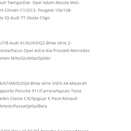
nault Twingo/Zoé- Opel Adam-Mazda Mx5-
200.00€
t-Citroen C1/2/C3- Peugeot 106/108-
à
250.00€
a IQ-Audi TT-Skoda Citgo
/6/7/8-Audi A1/A2/A3/Q2-Bmw série 2-
Fiesta/Focus-Opel Astra-Kia Proceed-Mercedes
Romeo Mito/Giuletta/Spider
6/A7/A8/Q3/Q4-Bmw série 3/4/5-X4-Maserati
pporte-Porsche 911/Carrera/taycan-Tesla
edes Classe C/E/SJaguar E-Pace-Renault
rteon/Passat/Jetta/Bora