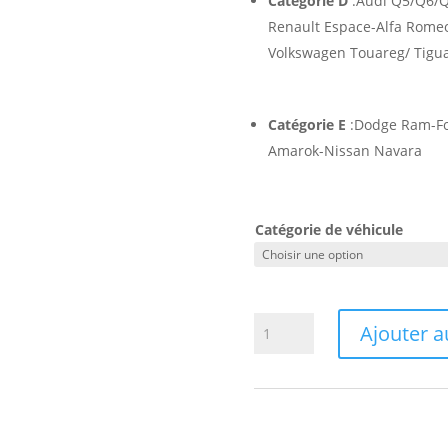
Catégorie D
:Audi Q5/Q6/Q
Renault Espace-Alfa Romeo
Volkswagen Touareg/ Tigu
Catégorie E
:Dodge Ram-Fo
Amarok-Nissan Navara
Catégorie de véhicule
quantité
Ajouter a
de
Traitement
des
vitres
(