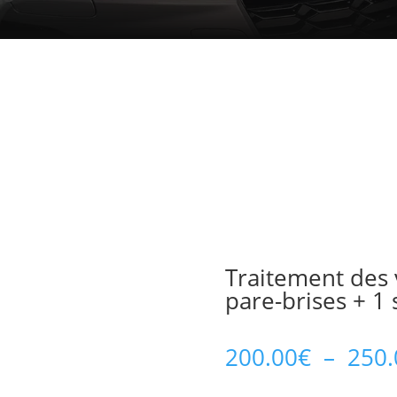
0€
0€
Traitement des v
pare-brises + 1 s
200.00
€
–
250.